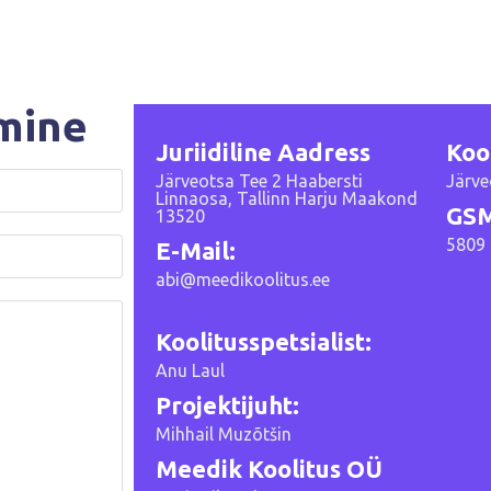
mine
Juriidiline Aadress
Koo
Järveotsa Tee 2 Haabersti
Järve
Linnaosa, Tallinn Harju Maakond
GSM
13520
5809 
E-Mail:
abi@meedikoolitus.ee
Koolitusspetsialist:
Anu Laul
Projektijuht:
Mihhail Muzõtšin
Meedik Koolitus OÜ