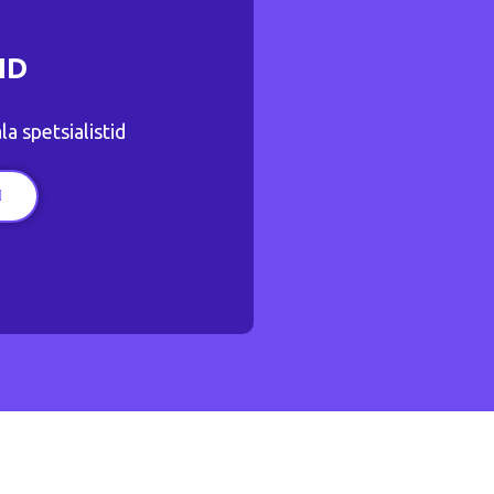
ID
a spetsialistid