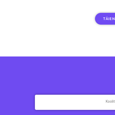
TÄIE
Kooli