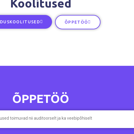
Koolitused
NDUSKOOLITUSED
ÕPPETÖÖ
ÕPPETÖÖ​
tused toimuvad nii auditoorselt ja ka veebipõhiselt