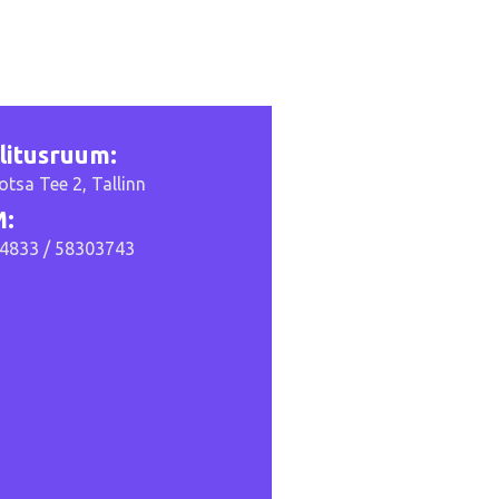
litusruum:
otsa Tee 2, Tallinn
:
4833 / 58303743