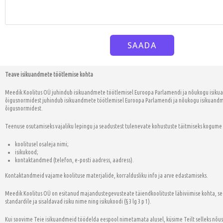
Teave isikuandmete töötlemise kohta
Meedik Koolitus OÜ juhindub isikuandmete töötlemisel Euroopa Parlamendi ja nõukogu isikuan
õigusnormidest juhindub isikuandmete töötlemisel Euroopa Parlamendi ja nõukogu isikuandmet
õigusnormidest.
Teenuse osutamiseks vajaliku lepingu ja seadustest tulenevate kohustuste täitmiseks kogume 
koolitusel osaleja nimi;
isikukood;
kontaktandmed (telefon, e-posti aadress, aadress).
Kontaktandmeid vajame koolituse materjalide, korraldusliku info ja arve edastamiseks.
Meedik Koolitus OÜ on esitanud majandustegevusteate täiendkoolituste läbiviimise kohta, se
standardile ja sisaldavad isiku nime ning isikukoodi (§ 3 lg 3 p 1).
Kui soovime Teie isikuandmeid töödelda eespool nimetamata alusel, küsime Teilt selleks nõus