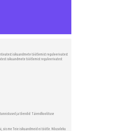
tivatest isikuandmete töötlemist reguleerivatest
test isikuandmete töötlemist reguleerivatest
 tunnistused ja tõendid Täiendkoolituse
, siis me Teie isikuandmeid ei töötle. Nõusoleku