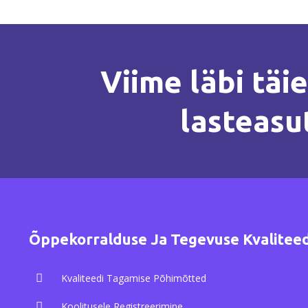
Viime läbi täie
lasteasu
Õppekorralduse Ja Tegevuse Kvalitee
Kvaliteedi Tagamise Põhimõtted
Koolitusele Registreerimine