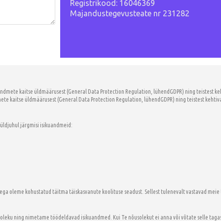
Registrikood: 16046369
Majandustegevusteate nr 231282
dmete kaitse üldmäärusest (General Data Protection Regulation, lühendGDPR) ning teistest keh
e kaitse üldmäärusest (General Data Protection Regulation, lühendGDPR) ning teistest kehtiva
üldjuhul järgmisi isikuandmeid:
ega oleme kohustatud täitma täiskasvanute koolituse seadust. Sellest tulenevalt vastavad meie
oleku ning nimetame töödeldavad isikuandmed. Kui Te nõusolekut ei anna või võtate selle tagasi